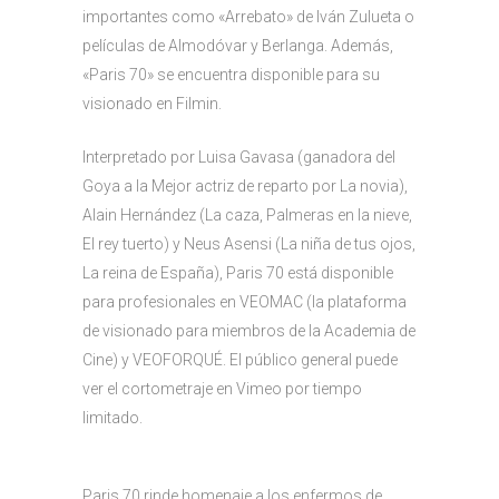
importantes como «Arrebato» de Iván Zulueta o
películas de Almodóvar y Berlanga. Además,
«Paris 70» se encuentra disponible para su
visionado en Filmin.
Interpretado por Luisa Gavasa (ganadora del
Goya a la Mejor actriz de reparto por La novia),
Alain Hernández (La caza, Palmeras en la nieve,
El rey tuerto) y Neus Asensi (La niña de tus ojos,
La reina de España), Paris 70 está disponible
para profesionales en VEOMAC (la plataforma
de visionado para miembros de la Academia de
Cine) y VEOFORQUÉ. El público general puede
ver el cortometraje en Vimeo por tiempo
limitado.
Paris 70 rinde homenaje a los enfermos de