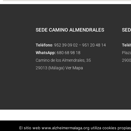
SEDE CAMINO ALMENDRALES
SED
Teléfono
:
952 39 09 02
–
951 20 48 14
Telé
WhatsApp:
680 68 98 18
Plaz
Camino de los Almendrales, 35
2900
29013 (Málaga)
Ver Mapa
El sitio web www.alzheimermalaga.org utiliza cookies propias 
Aviso