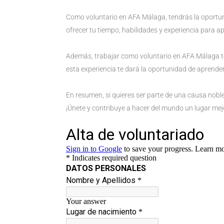
Como voluntario en AFA Málaga, tendrás la oportuni
ofrecer tu tiempo, habilidades y experiencia para a
Además, trabajar como voluntario en AFA Málaga te
esta experiencia te dará la oportunidad de aprende
En resumen, si quieres ser parte de una causa nobl
¡Únete y contribuye a hacer del mundo un lugar mej