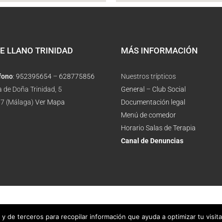
E LLANO TRINIDAD
MÁS INFORMACIÓN
fono
:
952395654
–
628775856
Nuestros trípticos
a de Doña Trinidad, 5
General
–
Club Social
7 (Málaga)
Ver Mapa
Documentación legal
Menú de comedor
Horario Salas de Terapia
Canal de Denuncias
y de terceros para recopilar información que ayuda a optimizar tu visit
 Legal
|
Política de Privacidad
|
Política de Cookies
| Diseño web: voluntarios de AFA