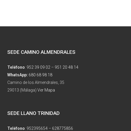
SEDE CAMINO ALMENDRALES
Teléfono
:
952 39 09 02
–
951 20 48 14
WhatsApp:
680 68 98 18
Camino de los Almendrales, 35
29013 (Málaga)
Ver Mapa
SEDE LLANO TRINIDAD
Teléfono
:
952395654
–
628775856