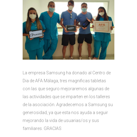
La empresa Samsung ha donado al Centro de
Dia de AFA Málaga, tres magnificas tabletas
con las que seguro mejoraremos algunas de
las actividades que se imparten en los talleres
de la asociación. Agradecemos a Samsung su
generosidad, ya que esta nos ayuda a seguir
mejorando la vida de usuarias/os y sus
familiares. GRACIAS