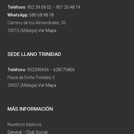
Teléfono
:
952 39 09 02
–
951 20 48 14
WhatsApp:
680 68 98 18
Camino de los Almendrales, 35
29013 (Málaga)
Ver Mapa
SEDE LLANO TRINIDAD
Teléfono
:
952395654
–
628775856
Plaza de Doña Trinidad, 5
29007 (Málaga)
Ver Mapa
MÁS INFORMACIÓN
Nuestros trípticos
General
–
Club Social