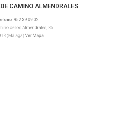
EDE CAMINO ALMENDRALES
léfono
:
952 39 09 02
ino de los Almendrales, 35
013 (Málaga)
Ver Mapa