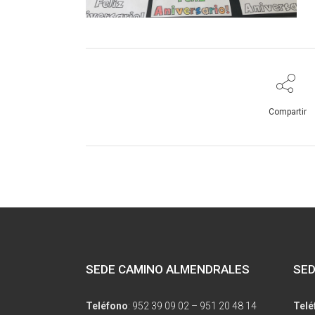
Compartir
SEDE CAMINO ALMENDRALES
SED
Teléfono
:
952 39 09 02
–
951 20 48 14
Telé