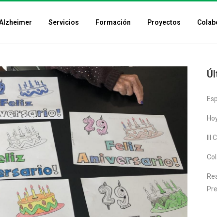
Alzheimer
Servicios
Formación
Proyectos
Colab
Úl
Es
Hoy
III
Col
Rea
Pre