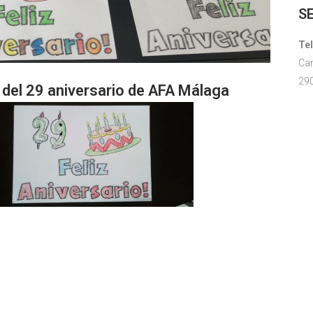
S
Te
Cam
29
del 29 aniversario de AFA Málaga