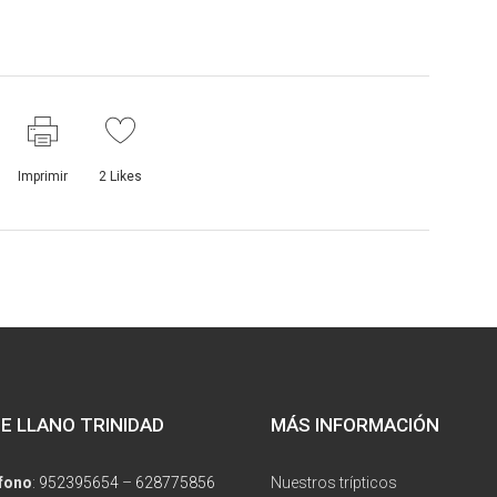
Imprimir
2
Likes
E LLANO TRINIDAD
MÁS INFORMACIÓN
fono
:
952395654
–
628775856
Nuestros trípticos