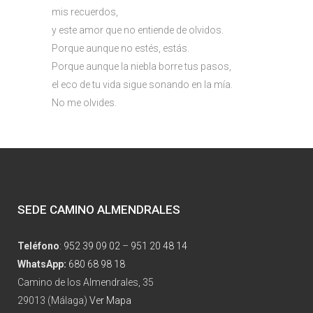
mis recuerdos,
y este amor que no entiende de olvidos.
Porque aunque no estés, estás.
Porque aunque la niebla borre tus pasos,
el eco de tu vida sigue sonando en la mía.
No me olvides.
SEDE CAMINO ALMENDRALES
Teléfono
:
952 39 09 02
–
951 20 48 14
WhatsApp:
680 68 98 18
Camino de los Almendrales, 35
29013 (Málaga)
Ver Mapa