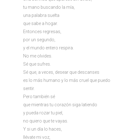
tu mano buscando la mía,
una palabra suelta
que sabe a hogar.
Entonces regresas,
por un segundo,
y el mundo entero respira.
No me olvides.
Sé que sufres.
Sé que, a veces, desear que descanses
es lo más humano y lo más cruel que puedo
sentir.
Pero también sé
que mientras tu corazón siga latiendo
y pueda rozar tu piel,
no quiero que te vayas.
Y si un día lo haces,
llévate mi voz,