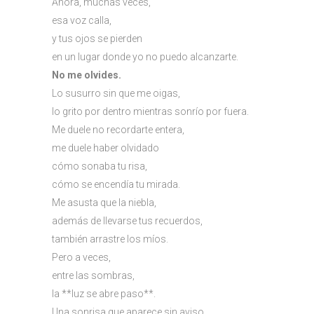
Ahora, muchas veces,
esa voz calla,
y tus ojos se pierden
en un lugar donde yo no puedo alcanzarte.
No me olvides.
Lo susurro sin que me oigas,
lo grito por dentro mientras sonrío por fuera.
Me duele no recordarte entera,
me duele haber olvidado
cómo sonaba tu risa,
cómo se encendía tu mirada.
Me asusta que la niebla,
además de llevarse tus recuerdos,
también arrastre los míos.
Pero a veces,
entre las sombras,
la **luz se abre paso**.
Una sonrisa que aparece sin aviso,