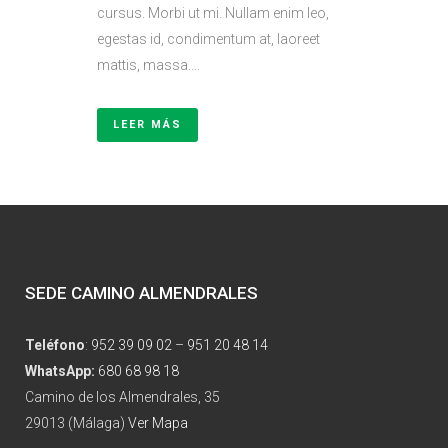
cursus. Morbi ut mi. Nullam enim leo,
egestas id, condimentum at, laoreet
mattis, massa....
LEER MÁS
SEDE CAMINO ALMENDRALES
Teléfono
:
952 39 09 02
–
951 20 48 14
WhatsApp:
680 68 98 18
Camino de los Almendrales, 35
29013 (Málaga)
Ver Mapa