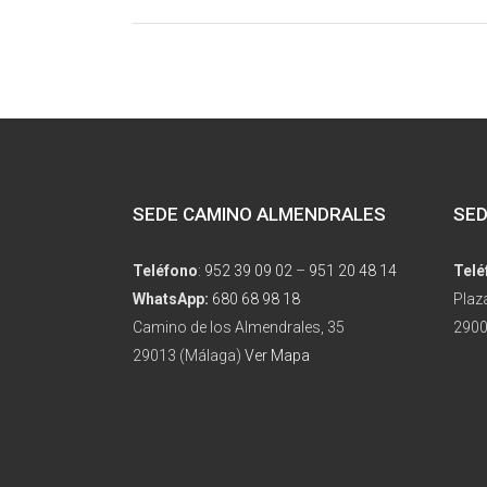
SEDE CAMINO ALMENDRALES
SED
Teléfono
:
952 39 09 02
–
951 20 48 14
Telé
WhatsApp:
680 68 98 18
Plaz
Camino de los Almendrales, 35
2900
29013 (Málaga)
Ver Mapa