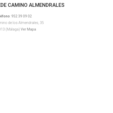
EDE CAMINO ALMENDRALES
léfono
:
952 39 09 02
ino de los Almendrales, 35
013 (Málaga)
Ver Mapa