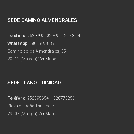
SEDE CAMINO ALMENDRALES
Teléfono
:
952 39 09 02
–
951 20 48 14
WhatsApp:
680 68 98 18
Camino de los Almendrales, 35
29013 (Málaga)
Ver Mapa
SEDE LLANO TRINIDAD
Teléfono
:
952395654
–
628775856
Plaza de Doña Trinidad, 5
29007 (Málaga)
Ver Mapa