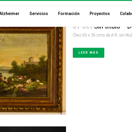
Alzheimer
Servicios
Formación
Proyectos
Colab
07 Oct
Sin título – 
Óleo 60 x 36 cms de A.R. sin títu
LEER MÁS