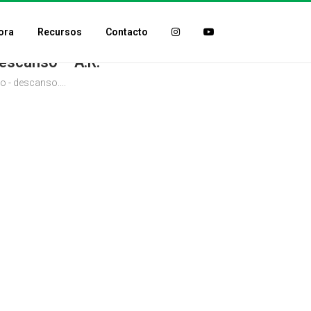
ora
Recursos
Contacto
Descanso – A.R.
lo - descanso....