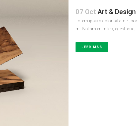
07 Oct
Art & Design
Lorem ipsum dolor sit amet, con
mi. Nullam enim leo, egestas id,
LEER MÁS