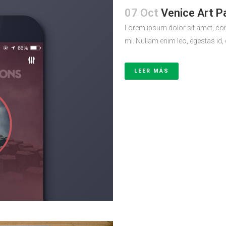
07 Oct
Venice Art Pa
Lorem ipsum dolor sit amet, con
mi. Nullam enim leo, egestas id,
LEER MÁS