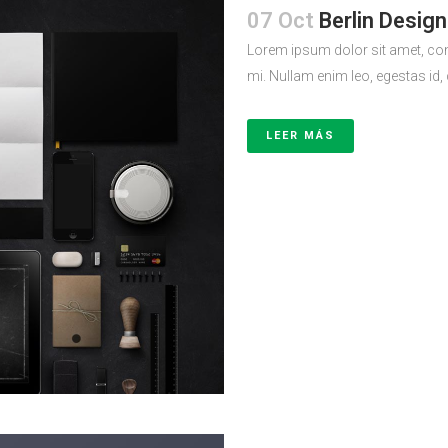
07 Oct
Berlin Desig
Lorem ipsum dolor sit amet, con
mi. Nullam enim leo, egestas id,
LEER MÁS